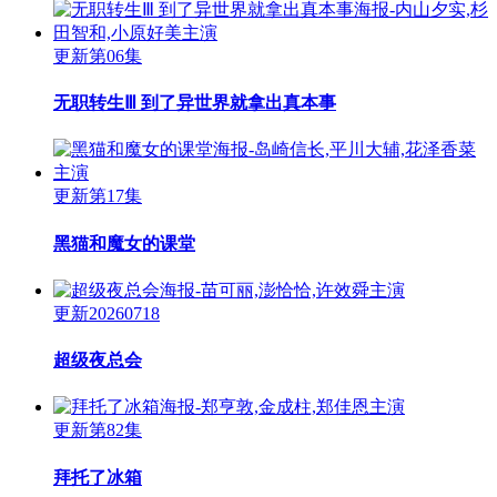
更新第06集
无职转生Ⅲ 到了异世界就拿出真本事
更新第17集
黑猫和魔女的课堂
更新20260718
超级夜总会
更新第82集
拜托了冰箱