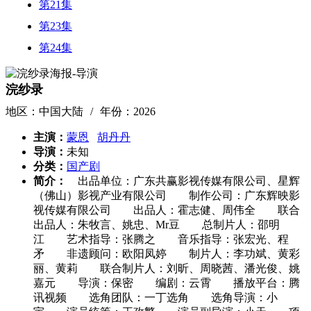
第21集
第23集
第24集
浣纱录
地区：中国大陆
/
年份：2026
主演：
蒙恩
胡丹丹
导演：
未知
分类：
国产剧
简介：
出品单位：广东共赢影视传媒有限公司、星辉
（佛山）影视产业有限公司 制作公司：广东辉映影
视传媒有限公司 出品人：霍志健、周伟全 联合
出品人：朱牧言、姚忠、Mr豆 总制片人：邵明
江 艺术指导：张腾之 音乐指导：张宏光、程
矛 非遗顾问：欧阳凤婷 制片人：李功斌、黄彩
丽、黄莉 联合制片人：刘昕、周晓茜、潘光俊、姚
嘉元 导演：保密 编剧：云霄 播放平台：腾
讯视频 选角团队：一丁选角 选角导演：小