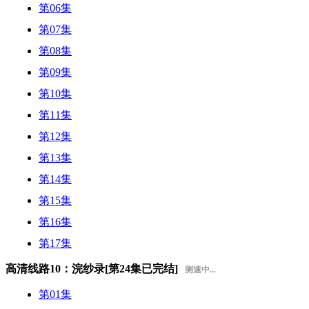
第06集
第07集
第08集
第09集
第10集
第11集
第12集
第13集
第14集
第15集
第16集
第17集
高清线路10：浣纱录[第24集已完结]
测速中...
第01集