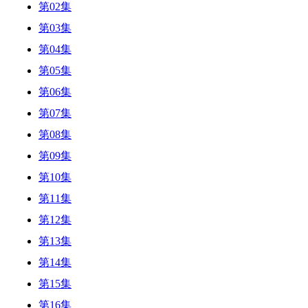
第02集
第03集
第04集
第05集
第06集
第07集
第08集
第09集
第10集
第11集
第12集
第13集
第14集
第15集
第16集