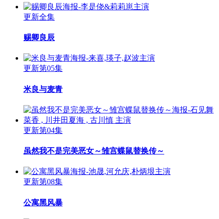
更新全集
赐卿良辰
更新第05集
米良与麦青
更新第04集
虽然我不是完美恶女～雏宫蝶鼠替换传～
更新第08集
公寓黑风暴