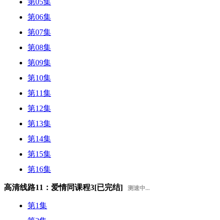
第05集
第06集
第07集
第08集
第09集
第10集
第11集
第12集
第13集
第14集
第15集
第16集
高清线路11：爱情同课程3[已完结]
测速中...
第1集