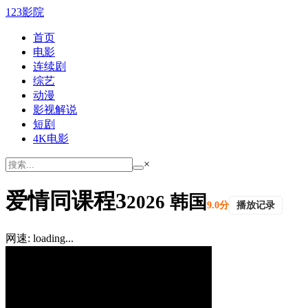
123影院
首页
电影
连续剧
综艺
动漫
影视解说
短剧
4K电影
×
爱情同课程3
2026 韩国
9.0分
播放记录
网速: loading...