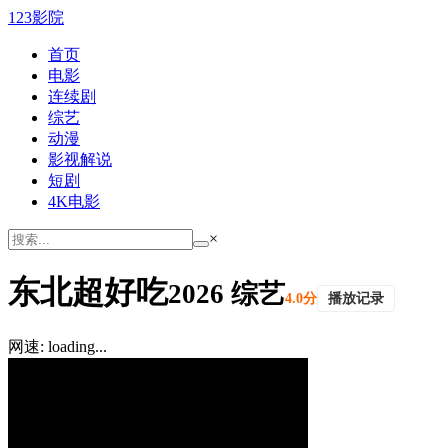
123影院
首页
电影
连续剧
综艺
动漫
影视解说
短剧
4K电影
×
东北超好吃
2026 综艺
4.0分
播放记录
网速: loading...