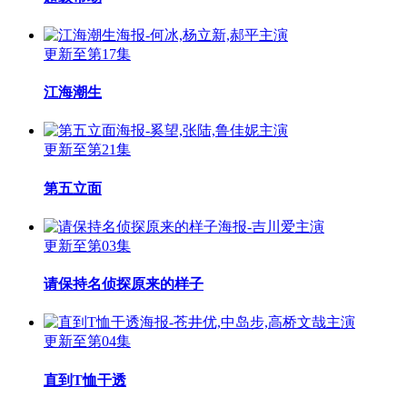
更新至第17集
江海潮生
更新至第21集
第五立面
更新至第03集
请保持名侦探原来的样子
更新至第04集
直到T恤干透