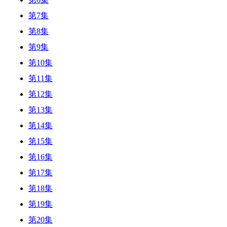
第7集
第8集
第9集
第10集
第11集
第12集
第13集
第14集
第15集
第16集
第17集
第18集
第19集
第20集