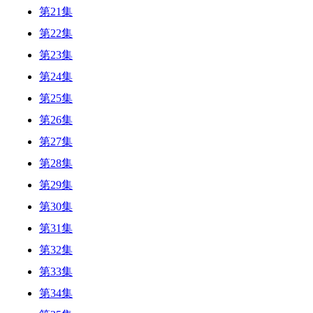
第21集
第22集
第23集
第24集
第25集
第26集
第27集
第28集
第29集
第30集
第31集
第32集
第33集
第34集