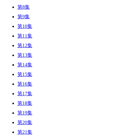
第8集
第9集
第10集
第11集
第12集
第13集
第14集
第15集
第16集
第17集
第18集
第19集
第20集
第21集