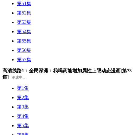
第51集
第52集
第53集
第54集
第55集
第56集
第57集
高清线路1：全民深渊：我喝药能增加属性上限动态漫画[第73
集]
测速中...
第1集
第2集
第3集
第4集
第5集
第6集