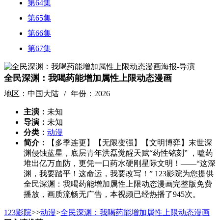
第64集
第65集
第66集
第67集
全民深渊：我喝药能增加属性上限动态漫画
地区：中国大陆
/
年份：2026
主演：
未知
导演：
未知
分类：
动漫
简介：
【多季连更】【无限变强】【文明博弈】末世深
渊侵蚀蓝星，底层青年洪磊觉醒天赋“药性铭刻” ，嗑药
堆出亿万血防，更凭一口药水硬刚星际文明！——“这深
渊，我要踏平！这命运，我要改写！” 123影院为您提供
全民深渊：我喝药能增加属性上限动态漫画完整版免费
播放，画质流畅无广告，本视频已经热播了945次。
123影院
>
>
动漫
>
全民深渊：我喝药能增加属性上限动态漫画