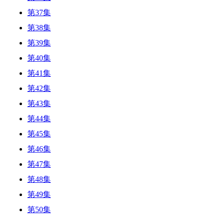
第37集
第38集
第39集
第40集
第41集
第42集
第43集
第44集
第45集
第46集
第47集
第48集
第49集
第50集