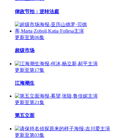
律政节拍：逆转法庭
更新至第06集
超级市场
更新至第17集
江海潮生
更新至第21集
第五立面
更新至第03集